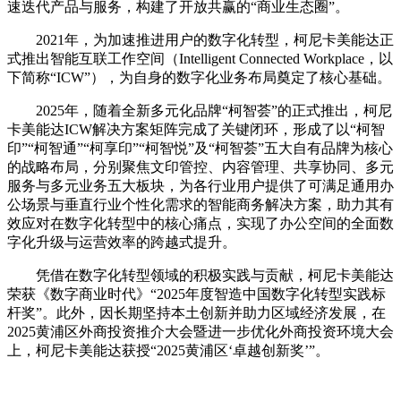
速迭代产品与服务，构建了开放共赢的“商业生态圈”。
2021年，为加速推进用户的数字化转型，柯尼卡美能达正
式推出智能互联工作空间（Intelligent Connected Workplace，以
下简称“ICW”），为自身的数字化业务布局奠定了核心基础。
2025年，随着全新多元化品牌“柯智荟”的正式推出，柯尼
卡美能达ICW解决方案矩阵完成了关键闭环，形成了以“柯智
印”“柯智通”“柯享印”“柯智悦”及“柯智荟”五大自有品牌为核心
的战略布局，分别聚焦文印管控、内容管理、共享协同、多元
服务与多元业务五大板块，为各行业用户提供了可满足通用办
公场景与垂直行业个性化需求的智能商务解决方案，助力其有
效应对在数字化转型中的核心痛点，实现了办公空间的全面数
字化升级与运营效率的跨越式提升。
凭借在数字化转型领域的积极实践与贡献，柯尼卡美能达
荣获《数字商业时代》“2025年度智造中国数字化转型实践标
杆奖”。此外，因长期坚持本土创新并助力区域经济发展，在
2025黄浦区外商投资推介大会暨进一步优化外商投资环境大会
上，柯尼卡美能达获授“2025黄浦区‘卓越创新奖’”。