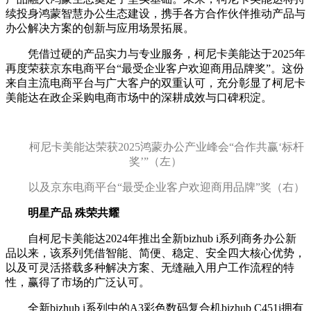
续投身鸿蒙智慧办公生态建设，携手各方合作伙伴推动产品与
办公解决方案的创新与应用场景拓展。
凭借过硬的产品实力与专业服务，柯尼卡美能达于2025年
再度荣获京东电商平台“最受企业客户欢迎商用品牌奖”。这份
来自主流电商平台与广大客户的双重认可，充分彰显了柯尼卡
美能达在政企采购电商市场中的深耕成效与口碑积淀。
柯尼卡美能达荣获2025鸿蒙办公产业峰会“合作共赢‘标杆
奖’”（左）
以及
京东
电商
平台“最受企业
客户
欢迎商用品牌”
奖（右）
明星产品 殊荣共耀
自柯尼卡美能达2024年推出全新bizhub i系列商务办公新
品以来，该系列凭借智能、简便、稳定、安全四大核心优势，
以及可灵活搭载多种解决方案、无缝融入用户工作流程的特
性，赢得了市场的广泛认可。
全新bizhub i系列中的A3彩色数码复合机bizhub C451i拥有