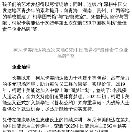
孩子们的艺术梦想得以尽情绽放；同时，连续7年深耕中国欠
发达地区青少年的素养提升，向青海、湖南、贵州、广西等地
的学校援建了“柯学图书馆”与“智慧教室”。凭借长期坚守与贡
献，柯尼卡美能达于2025年第五次荣膺CSR中国教育榜“最佳
责任企业品牌”奖。
柯尼卡美能达
第五次
荣膺CSR中国教育榜“最佳责任企业
品牌” 奖
企业治理
长期以来，柯尼卡美能达致力于构建平等包容、富有活力
的多元职场环境，助力每位员工释放潜能、实现价值。2019
年，柯尼卡美能达加入中智上海“圆梦计划”，签约了5名残疾
人运动员，全力支持他们追逐体育梦想。2025年初，柯尼卡美
能达又正式加入新华社《苔花公约》并郑重承诺：为残障人士
提供公平就业机会，尽己所能给予切实支持。
凭借在健康职场生态建设上的持续深耕，柯尼卡美能达在第九
届中国健康雇主评选中，荣膺“2025中国健康雇主ESG卓越实