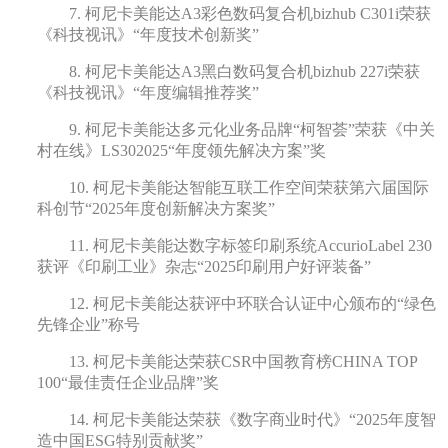
7.
柯尼卡美能达
A3彩色数码复合机bizhub C
301
i
荣获
《
科技视讯
》
“年度技术创新奖”
8.
柯尼卡美能达
A3
黑白数码复合机bizhub 227i
荣获
《
科技视讯
》
“年度编辑推荐奖”
9.
柯尼卡美能达
多元化业务品牌“柯智荟”荣获《
中关
村在线
》LS302025
“年度领先解决方案”
奖
10.
柯尼卡美能达智能互联工作空间
荣获
第六届国际
科创节“2025年度创新解决方案奖”
11.
柯尼卡美能达数
字标签印刷系统AccurioLabel 230
获评《
印刷工业
》杂志
“2025印刷用户好评装备”
12.
柯尼卡美能达获评
中环联合认证中心
颁布的
“绿色
先锋企业”
称号
13.
柯尼卡美能达荣获
CSR中国教育榜CHINA TOP
100“最佳责任企业品牌”
奖
14.
柯尼卡美能达荣获《
数字商业时代
》
“2025年度智
造中国ESG特别贡献奖”