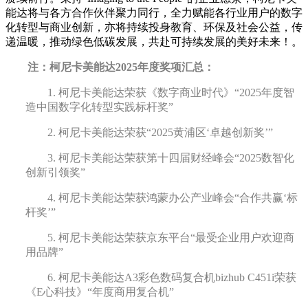
能达将与各方合作伙伴聚力同行，全力赋能各行业用户的数字
化转型与商业创新，亦将持续投身教育、环保及社会公益，传
递温暖，推动绿色低碳发展，共赴可持续发展的美好未来！。
注
：
柯尼卡美能达2025年度奖项
汇总：
1.
柯尼卡美能达荣获《
数字商业时代
》
“2025年度智
造中国数字化转型实践标杆奖”
2.
柯尼卡美能达荣获“2025
黄浦区
‘卓越创新奖’
”
3.
柯尼卡美能达荣获
第十四届财经峰会“2025数智化
创新引领奖”
4.
柯尼卡美能达荣获
鸿蒙办公产业峰会
“
合作共赢
‘
标
杆奖’
”
5.
柯尼卡美能达荣获
京东
平台
“最受企业用户欢迎商
用品牌”
6.
柯尼卡美能达
A3彩色数码复合机bizhub C451i
荣获
《
E心科技
》
“年度商用复合机”