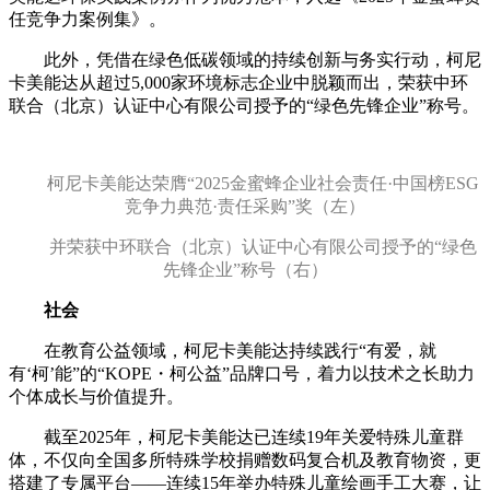
任竞争力案例集》。
此外，凭借在绿色低碳领域的持续创新与务实行动，柯尼
卡美能达从超过5,000家环境标志企业中脱颖而出，荣获中环
联合（北京）认证中心有限公司授予的“绿色先锋企业”称号。
柯尼卡美能达荣膺“2025金蜜蜂企业社会责任·中国榜ESG
竞争力典范·责任采购”
奖（左）
并荣获
中环联合（北京）认证中心有限公司授予的“绿色
先锋企业”称号
（右）
社会
在教育公益领域，柯尼卡美能达持续践行“有爱，就
有‘柯’能”的“KOPE・柯公益”品牌口号，着力以技术之长助力
个体成长与价值提升。
截至2025年，柯尼卡美能达已连续19年关爱特殊儿童群
体，不仅向全国多所特殊学校捐赠数码复合机及教育物资，更
搭建了专属平台——连续15年举办特殊儿童绘画手工大赛，让