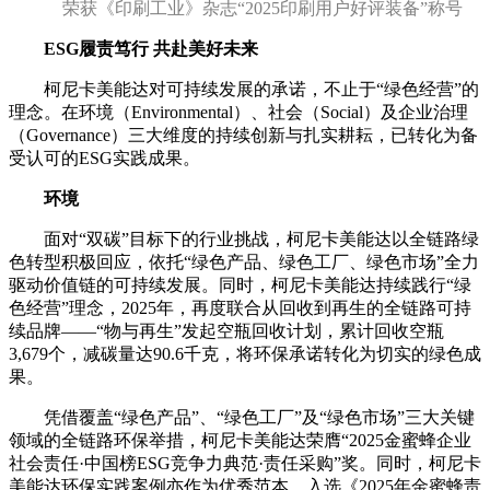
荣获
《印刷工业》杂志“2025印刷用户好评装备”称号
ESG
履责
笃行
共赴美好
未来
柯尼卡美能达对可持续发展的承诺，不止于“绿色经营”的
理念。在环境（Environmental）、社会（Social）及企业治理
（Governance）三大维度的持续创新与扎实耕耘，已转化为备
受认可的ESG实践成果。
环境
面对“双碳”目标下的行业挑战，柯尼卡美能达以全链路绿
色转型积极回应，依托“绿色产品、绿色工厂、绿色市场”全力
驱动价值链的可持续发展。同时，柯尼卡美能达持续践行“绿
色经营”理念，2025年，再度联合从回收到再生的全链路可持
续品牌——“物与再生”发起空瓶回收计划，累计回收空瓶
3,679个，减碳量达90.6千克，将环保承诺转化为切实的绿色成
果。
凭借覆盖“绿色产品”、“绿色工厂”及“绿色市场”三大关键
领域的全链路环保举措，柯尼卡美能达荣膺“2025金蜜蜂企业
社会责任·中国榜ESG竞争力典范·责任采购”奖。同时，柯尼卡
美能达环保实践案例亦作为优秀范本，入选《2025年金蜜蜂责