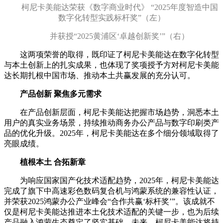
柯尼卡美能达荣获
《数字商业时代》
“2025年度智造中国
数字化转型实践标杆奖”
（左）
并获授
“2025黄浦区‘卓越创新奖’”
（右）
这两项荣誉的取得，既印证了柯尼卡美能达在数字化转型
与本土创新上的扎实成果，也体现了奖项授予方对柯尼卡美能
达长期扎根中国市场、推动本土共赢发展的充分认可。
产品创新 聚焦多元需求
在产品创新层面，柯尼卡美能达把握市场趋势，洞悉本土
用户的真实业务场景，持续推动商务办公产品与数字印刷类产
品的优化升级。2025年，柯尼卡美能达在多个细分领域取得了
亮眼成绩。
植根本土 合拓新章
为响应国家国产化技术适配趋势，2025年，柯尼卡美能达
完成了旗下中高速彩色数码复合机与鸿蒙系统的兼容性认证，
并荣获2025鸿蒙办公产业峰会“合作共赢‘标杆奖’”。该成就不
仅是柯尼卡美能达推进本土化技术适配的关键一步，也为后续
产品融入鸿蒙生态奠定了坚实基础。未来，柯尼卡美能达将持