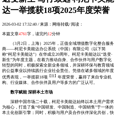
达一举揽获18项2025年度荣誉
2026-03-02 17:32:40
/
来源：网络转载
/
阅读：
本篇文章
4761
字，读完约
12
分钟
（3月2日，
上海）2025年，正值全域增值数字化整合服务
商——柯尼卡美能达办公系统（中国）有限公司（以下简
称“柯尼卡美能达”）在华成立20周年。柯尼卡美能达以“迭变·
新生”为年度主题，在着力推动自身、合作伙伴与用户数字化
转型的同时，积极探索全新业务领域，并深耕环保与教育领域
的公益事业以持续践行企业社会责任。凭借在诸多领域的年度
【注】
优秀表现，一举揽获18项
年度荣誉，赢得了来自专业机
构、行业媒体、合作伙伴及用户等多方的广泛认可。
数字
赋能 深耕本土市场
深耕中国市场二十载，柯尼卡美能达始终以本土用户需求
为核心，打造了集“中国研发、中国制造、中国销售”于一体的
本土化创新引擎；同时，积极与用户及合作伙伴深化共创，快