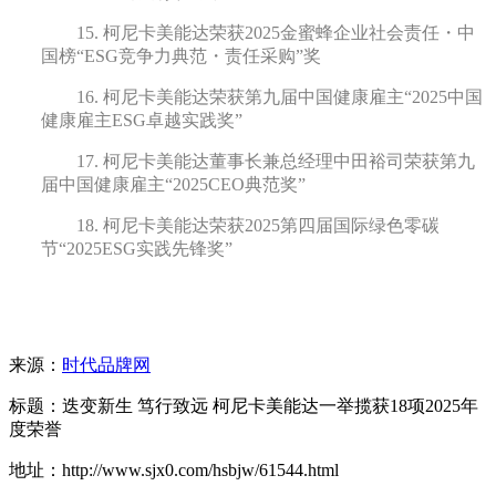
15.
柯尼卡美能达荣获2
025金蜜蜂企业社会责任
・
中
国榜“ESG竞争力典范
・
责任采购”
奖
16.
柯尼卡美能达荣获
第九届中国健康雇主“2025中国
健康雇主ESG卓越实践奖”
17.
柯尼卡美能达董事长兼总经理中田裕司
荣获
第九
届中国健康雇主“2025
CEO典范奖”
18.
柯尼卡美能达荣获
2025第四届国际绿色零碳
节“2025ESG实践先锋奖”
来源：
时代品牌网
标题：迭变新生 笃行致远 柯尼卡美能达一举揽获18项2025年
度荣誉
地址：http://www.sjx0.com/hsbjw/61544.html