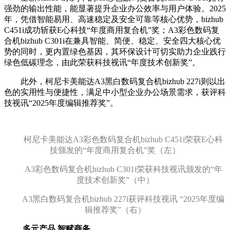
强劲的输出性能，能显著提升企业办公效率与用户体验。2025
年，凭借智能易用、高速稳定及安全可靠等核心优势，bizhub
C451i成功斩获E心科技“年度商用复合机”奖；A3彩色数码复
合机bizhub C301i在兼具智能、简便、稳定、安全四大核心优
势的同时，更内置绿色基因，其环保设计可切实助力企业践行
绿色低碳理念，由此荣获科技视讯“年度技术创新奖”。
此外，柯尼卡美能达A3黑白数码复合机bizhub 227i则以出
色的实用性与便捷性，满足中小型企业办公场景需求，获评科
技视讯“2025年度编辑推荐奖”。
柯尼卡美能达
A3彩色数码复合机bizhub C451i
荣获
E心科
技
颁发的
“年度商用复合机
”奖（左）
A3彩色数码复合机bizhub C
301
i
荣获
科技视讯
颁发的
“年
度技术创新奖”
（中）
A3
黑白数码复合机bizhub 227i
获评
科技视讯 “
2025
年度编
辑推荐奖”
（右）
多元产品 智赋商务