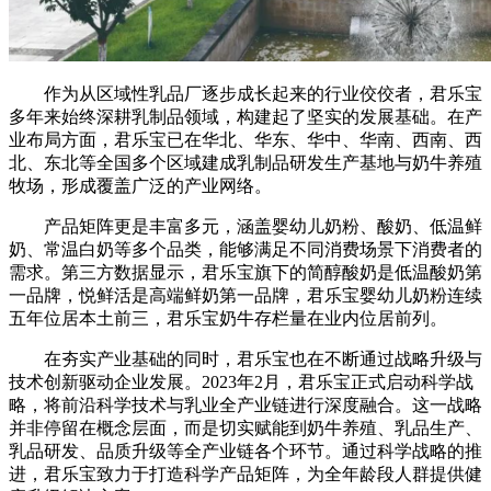
作为从区域性乳品厂逐步成长起来的行业佼佼者，君乐宝
多年来始终深耕乳制品领域，构建起了坚实的发展基础。在产
业布局方面，君乐宝已在华北、华东、华中、华南、西南、西
北、东北等全国多个区域建成乳制品研发生产基地与奶牛养殖
牧场，形成覆盖广泛的产业网络。
产品矩阵更是丰富多元，涵盖婴幼儿奶粉、酸奶、低温鲜
奶、常温白奶等多个品类，能够满足不同消费场景下消费者的
需求。第三方数据显示，君乐宝旗下的简醇酸奶是低温酸奶第
一品牌，悦鲜活是高端鲜奶第一品牌，君乐宝婴幼儿奶粉连续
五年位居本土前三，君乐宝奶牛存栏量在业内位居前列。
在夯实产业基础的同时，君乐宝也在不断通过战略升级与
技术创新驱动企业发展。2023年2月，君乐宝正式启动科学战
略，将前沿科学技术与乳业全产业链进行深度融合。这一战略
并非停留在概念层面，而是切实赋能到奶牛养殖、乳品生产、
乳品研发、品质升级等全产业链各个环节。通过科学战略的推
进，君乐宝致力于打造科学产品矩阵，为全年龄段人群提供健